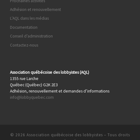
Prochaines activités
Adhésion et renouvellement
L’AQL dans les médias
Documentation
Conseil d’administration
Contactez-nous
Association québécoise des lobbyistes (AQL)
1355 rue Larche
Québec (Québec) G2K 2E3
Adhésion, renouvellement et demandes d’informations
info@lobbyquebec.com
© 2026
Association québécoise des lobbyistes
– Tous droits